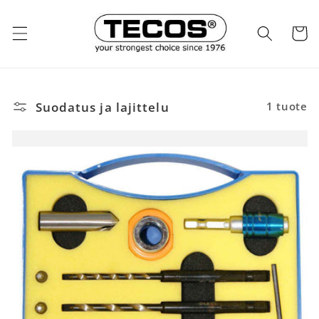
Ohita ja
siirry
sisältöön
Ostosko
Suodatus ja lajittelu
1 tuote