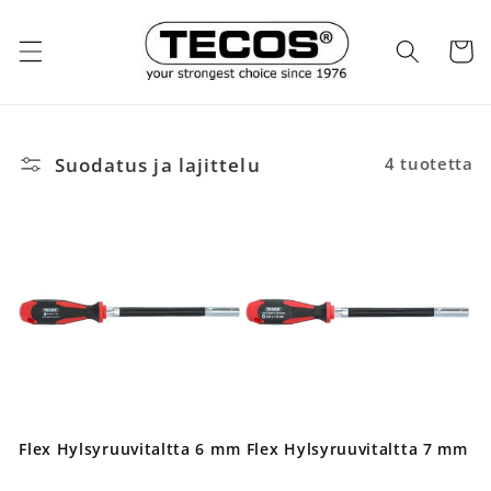
Ohita ja
siirry
sisältöön
Ostosko
Suodatus ja lajittelu
4 tuotetta
Flex Hylsyruuvitaltta 6 mm
Flex Hylsyruuvitaltta 7 mm
Normaalihinta
Normaalihin