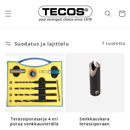
Ohita ja
siirry
sisältöön
Ostosko
Suodatus ja lajittelu
7 tuotetta
Terassiporasarja 4 eri
Senkkauskara
poraa senkkausterällä
terassiporaan