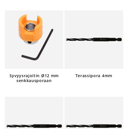
Normaalihinta
Normaalihin
Syvyysrajoitin Ø12 mm
Terassipora 4mm
senkkausporaan
Normaalihin
Normaalihinta